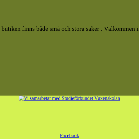
I butiken finns både små och stora saker . Välkommen i
Facebook