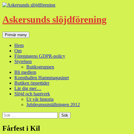
Hoppa
till
innehåll
Askersunds slöjdförening
Sök
Primär meny
Hem
Om
Föreningens GDPR-policy
Styrelsen
Butiksgruppen
Bli medlem
Konsthallen Hamnmagasinet
Butiken öppettider
Lär dig mer…
Slöjd och hantverk
Ur vår historia
Jubileumsutställningen 2012
Sök
efter:
Fårfest i Kil