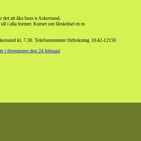
år det att åka buss n Askersund.
 ull i alla former. Kurser om fårskötsel m m
 Askersund kl. 7.30. Telefonnummer förbokning 0142-12150
e i föreningen den 24 februari