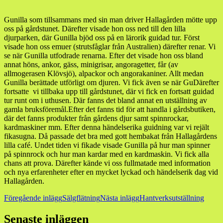
Gunilla som tillsammans med sin man driver Hallagården mötte upp
oss på gårdstunet. Därefter visade hon oss ned till den lilla
djurparken, där Gunilla bjöd oss på en lärorik guidad tur. Först
visade hon oss emuer (strutsfåglar från Australien) därefter renar. Vi
se när Gunilla utfodrade renarna. Efter det visade hon oss bland
annat höns, ankor, gäss, minigrisar, angoragetter, får (av
allmogerasen Klövsjö), alpackor och angorakaniner. Allt medan
Gunilla berättade utförligt om djuren. Vi fick även se när GuDärefter
fortsatte vi tillbaka upp till gårdstunet, där vi fick en fortsatt guidad
tur runt om i uthusen. Där fanns det bland annat en utställning av
gamla bruksföremål.Efter det fanns tid för att handla i gårdsbutiken,
där det fanns produkter från gårdens djur samt spinnrockar,
kardmaskiner mm. Efter denna händelserika guidning var vi rejält
fikasugna. Då passade det bra med gott hembakat från Hallagårdens
lilla café. Undet tiden vi fikade visade Gunilla på hur man spinner
på spinnrock och hur man kardar med en kardmaskin. Vi fick alla
chans att prova. Därefter kände vi oss fullmatade med information
och nya erfarenheter efter en mycket lyckad och händelserik dag vid
Hallagården.
Inläggsnavigering
Föregående inlägg
Sälgflätning
Nästa inlägg
Hantverksutställning
Senaste inläggen