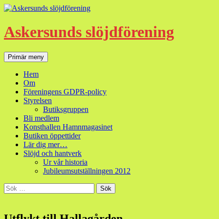
Hoppa
till
innehåll
Askersunds slöjdförening
Sök
Primär meny
Hem
Om
Föreningens GDPR-policy
Styrelsen
Butiksgruppen
Bli medlem
Konsthallen Hamnmagasinet
Butiken öppettider
Lär dig mer…
Slöjd och hantverk
Ur vår historia
Jubileumsutställningen 2012
Sök
efter:
Utflykt till Hallagården