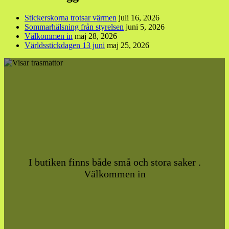
Stickerskorna trotsar värmen
juli 16, 2026
Sommarhälsning från styrelsen
juni 5, 2026
Välkommen in
maj 28, 2026
Världsstickdagen 13 juni
maj 25, 2026
I butiken finns både små och stora saker .
Välkommen in