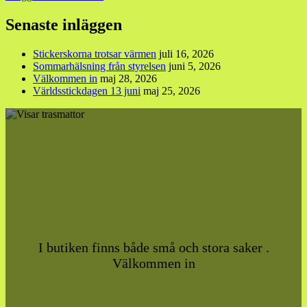
Senaste inläggen
Stickerskorna trotsar värmen
juli 16, 2026
Sommarhälsning från styrelsen
juni 5, 2026
Välkommen in
maj 28, 2026
Världsstickdagen 13 juni
maj 25, 2026
I butiken finns både små och stora saker .
Välkommen in