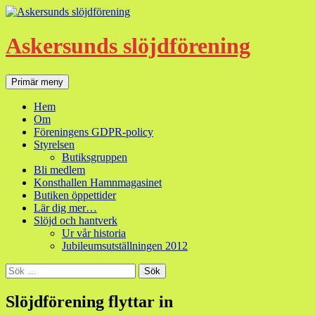
Hoppa
till
innehåll
Askersunds slöjdförening
Sök
Primär meny
Hem
Om
Föreningens GDPR-policy
Styrelsen
Butiksgruppen
Bli medlem
Konsthallen Hamnmagasinet
Butiken öppettider
Lär dig mer…
Slöjd och hantverk
Ur vår historia
Jubileumsutställningen 2012
Sök
efter:
Slöjdförening flyttar in