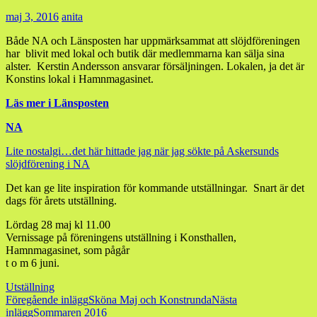
maj 3, 2016
anita
Både NA och Länsposten har uppmärksammat att slöjdföreningen
har blivit med lokal och butik där medlemmarna kan sälja sina
alster. Kerstin Andersson ansvarar försäljningen. Lokalen, ja det är
Konstins lokal i Hamnmagasinet.
Läs mer i Länsposten
NA
Lite nostalgi…det här hittade jag när jag sökte på Askersunds
slöjdförening i NA
Det kan ge lite inspiration för kommande utställningar. Snart är det
dags för årets utställning.
Lördag 28 maj kl 11.00
Vernissage på föreningens utställning i Konsthallen,
Hamnmagasinet, som pågår
t o m 6 juni.
Utställning
Inläggsnavigering
Föregående inlägg
Sköna Maj och Konstrunda
Nästa
inlägg
Sommaren 2016