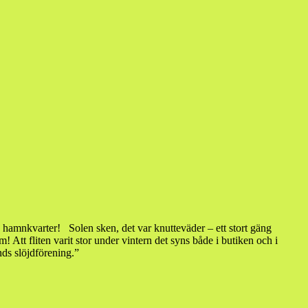
 hamnkvarter! Solen sken, det var knutteväder – ett stort gäng
 Att fliten varit stor under vintern det syns både i butiken och i
nds slöjdförening.”