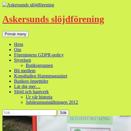
Hoppa
till
innehåll
Askersunds slöjdförening
Sök
Primär meny
Hem
Om
Föreningens GDPR-policy
Styrelsen
Butiksgruppen
Bli medlem
Konsthallen Hamnmagasinet
Butiken öppettider
Lär dig mer…
Slöjd och hantverk
Ur vår historia
Jubileumsutställningen 2012
Sök
efter: