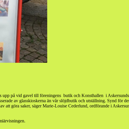
s upp på vid gavel till föreningens butik och Konsthallen i Askersunds
erade av glasskioskerna än vår slöjdbutik och utställning. Synd för dem!
a av att göra saker, säger Marie-Louise Cederlund, ordförande i Askersu
iärvisningen.