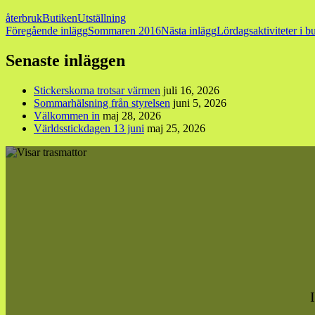
återbruk
Butiken
Utställning
Inläggsnavigering
Föregående inlägg
Sommaren 2016
Nästa inlägg
Lördagsaktiviteter i b
Senaste inläggen
Stickerskorna trotsar värmen
juli 16, 2026
Sommarhälsning från styrelsen
juni 5, 2026
Välkommen in
maj 28, 2026
Världsstickdagen 13 juni
maj 25, 2026