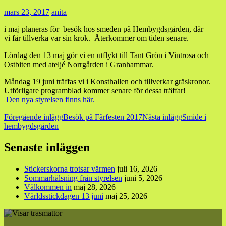
mars 23, 2017
anita
i maj planeras för besök hos smeden på Hembygdsgården, där
vi får tillverka var sin krok. Återkommer om tiden senare.
Lördag den 13 maj gör vi en utflykt till Tant Grön i Vintrosa och
Ostbiten med ateljé Norrgården i Granhammar.
Måndag 19 juni träffas vi i Konsthallen och tillverkar gräskronor.
Utförligare programblad kommer senare för dessa träffar!
Den nya styrelsen finns här.
Inläggsnavigering
Föregående inlägg
Besök på Fårfesten 2017
Nästa inlägg
Smide i
hembygdsgården
Senaste inläggen
Stickerskorna trotsar värmen
juli 16, 2026
Sommarhälsning från styrelsen
juni 5, 2026
Välkommen in
maj 28, 2026
Världsstickdagen 13 juni
maj 25, 2026