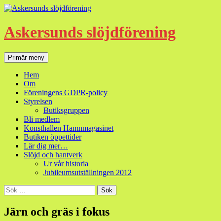
Hoppa
till
innehåll
Askersunds slöjdförening
Sök
Primär meny
Hem
Om
Föreningens GDPR-policy
Styrelsen
Butiksgruppen
Bli medlem
Konsthallen Hamnmagasinet
Butiken öppettider
Lär dig mer…
Slöjd och hantverk
Ur vår historia
Jubileumsutställningen 2012
Sök
efter:
Järn och gräs i fokus