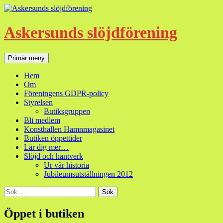
Hoppa
till
innehåll
Askersunds slöjdförening
Sök
Primär meny
Hem
Om
Föreningens GDPR-policy
Styrelsen
Butiksgruppen
Bli medlem
Konsthallen Hamnmagasinet
Butiken öppettider
Lär dig mer…
Slöjd och hantverk
Ur vår historia
Jubileumsutställningen 2012
Sök
efter:
Öppet i butiken