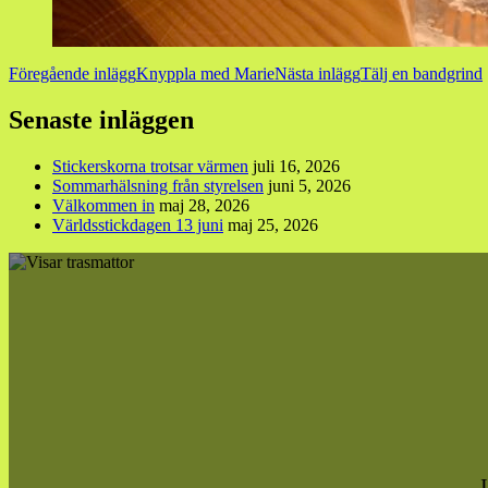
Inläggsnavigering
Föregående inlägg
Knyppla med Marie
Nästa inlägg
Tälj en bandgrind
Senaste inläggen
Stickerskorna trotsar värmen
juli 16, 2026
Sommarhälsning från styrelsen
juni 5, 2026
Välkommen in
maj 28, 2026
Världsstickdagen 13 juni
maj 25, 2026