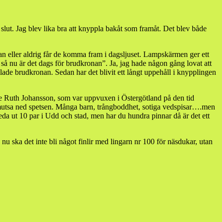
slut. Jag blev lika bra att knyppla bakåt som framåt. Det blev både
lan eller aldrig får de komma fram i dagsljuset. Lampskärmen ger ett
, så nu är det dags för brudkronan”. Ja, jag hade någon gång lovat att
lade brudkronan. Sedan har det blivit ett långt uppehåll i knypplingen
uade Ruth Johansson, som var uppvuxen i Östergötland på den tid
 smutsa ned spetsen. Många barn, trångboddhet, sotiga vedspisar….men
reda ut 10 par i Udd och stad, men har du hundra pinnar då är det ett
u ska det inte bli något finlir med lingarn nr 100 för näsdukar, utan