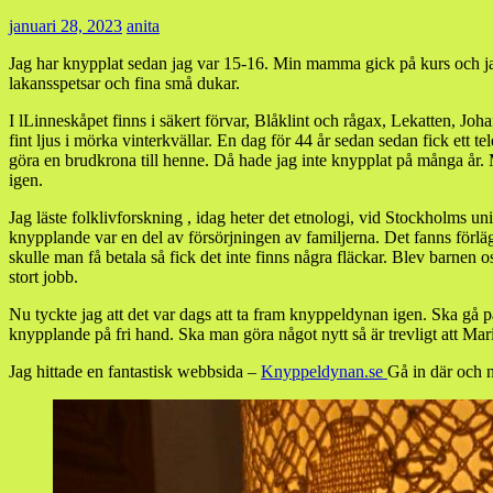
januari 28, 2023
anita
Jag har knypplat sedan jag var 15-16. Min mamma gick på kurs och jag l
lakansspetsar och fina små dukar.
I lLinneskåpet finns i säkert förvar, Blåklint och rågax, Lekatten, Jo
fint ljus i mörka vinterkvällar. En dag för 44 år sedan sedan fick ett 
göra en brudkrona till henne. Då hade jag inte knypplat på många år. 
igen.
Jag läste folklivforskning , idag heter det etnologi, vid Stockholms 
knypplande var en del av försörjningen av familjerna. Det fanns förl
skulle man få betala så fick det inte finns några fläckar. Blev barnen 
stort jobb.
Nu tyckte jag att det var dags att ta fram knyppeldynan igen. Ska gå p
knypplande på fri hand. Ska man göra något nytt så är trevligt att Mar
Jag hittade en fantastisk webbsida –
Knyppeldynan.se
Gå in där och n