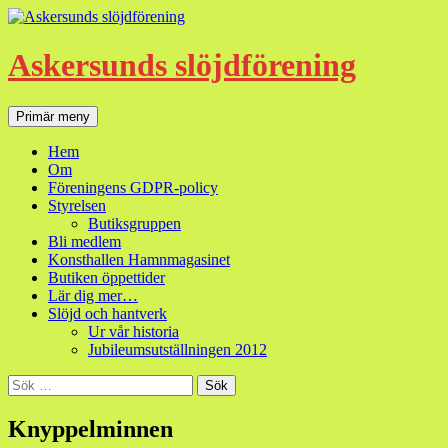
Hoppa
till
innehåll
Askersunds slöjdförening
Sök
Primär meny
Hem
Om
Föreningens GDPR-policy
Styrelsen
Butiksgruppen
Bli medlem
Konsthallen Hamnmagasinet
Butiken öppettider
Lär dig mer…
Slöjd och hantverk
Ur vår historia
Jubileumsutställningen 2012
Sök
efter:
Knyppelminnen