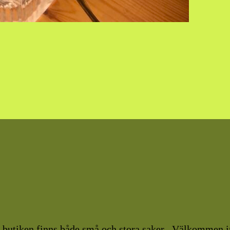
I butiken finns både små och stora saker . Välkommen i