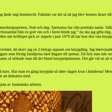
ärde mig hemmavid. Faktiskt var det så att jag blev hennes lärare till 
hannesbergsspetsen, Natt och dag. Spetsarna har ofta poetiska namn. Säl
telefonsamtal från en god vän och i luren hörde jag ” nu ska jag gifta mig
Men när bröllopet gick av stapeln i juni 1979 då bar hon den vita knypp
universitet, då skrev jag en 2-betygs uppsats om knyppling. Jag intervj
äggare som försåg familjerna med lingarn till spetsar. Då fick man inte
osams så stökade man till det bland knyppelpinnarna. Det går väl an att 
å kurs. Har man en gång knypplat så sitter slagen kvar i händerna! Men n
ie att diskutera med.
juta av fantastiska arbeten.