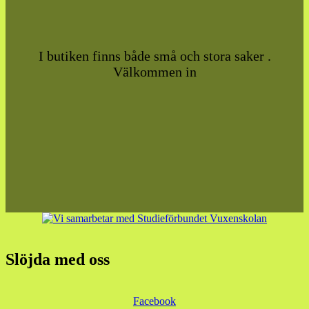
I butiken finns både små och stora saker .
Välkommen in
Slöjda med oss
Facebook