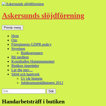
Hoppa
till
innehåll
Askersunds slöjdförening
Sök
Primär meny
Hem
Om
Föreningens GDPR-policy
Styrelsen
Butiksgruppen
Bli medlem
Konsthallen Hamnmagasinet
Butiken öppettider
Lär dig mer…
Slöjd och hantverk
Ur vår historia
Jubileumsutställningen 2012
Sök
efter:
Handarbetsträff i butiken