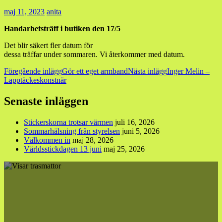
maj 11, 2023
anita
Handarbetsträff i butiken den 17/5
Det blir säkert fler datum för
dessa träffar under sommaren. Vi återkommer med datum.
Inläggsnavigering
Föregående inlägg
Gör ett eget armband
Nästa inlägg
Inger Melin –
Lapptäckeskonstnär
Senaste inläggen
Stickerskorna trotsar värmen
juli 16, 2026
Sommarhälsning från styrelsen
juni 5, 2026
Välkommen in
maj 28, 2026
Världsstickdagen 13 juni
maj 25, 2026