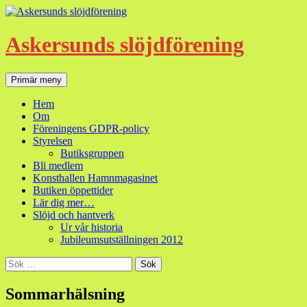
Hoppa
till
innehåll
Askersunds slöjdförening
Sök
Primär meny
Hem
Om
Föreningens GDPR-policy
Styrelsen
Butiksgruppen
Bli medlem
Konsthallen Hamnmagasinet
Butiken öppettider
Lär dig mer…
Slöjd och hantverk
Ur vår historia
Jubileumsutställningen 2012
Sök
efter:
Sommarhälsning