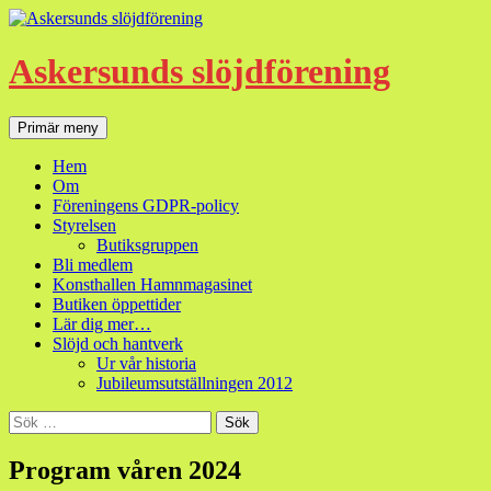
Hoppa
till
innehåll
Askersunds slöjdförening
Sök
Primär meny
Hem
Om
Föreningens GDPR-policy
Styrelsen
Butiksgruppen
Bli medlem
Konsthallen Hamnmagasinet
Butiken öppettider
Lär dig mer…
Slöjd och hantverk
Ur vår historia
Jubileumsutställningen 2012
Sök
efter:
Program våren 2024