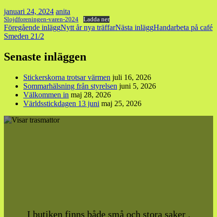
januari 24, 2024
anita
Slojdforeningen-varen-2024
Ladda ner
Inläggsnavigering
Föregående inlägg
Nytt år nya träffar
Nästa inlägg
Handarbeta på café
Smeden 21/2
Senaste inläggen
Stickerskorna trotsar värmen
juli 16, 2026
Sommarhälsning från styrelsen
juni 5, 2026
Välkommen in
maj 28, 2026
Världsstickdagen 13 juni
maj 25, 2026
I butiken finns både små och stora saker .