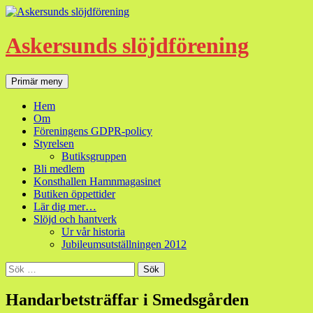
Hoppa
till
innehåll
Askersunds slöjdförening
Sök
Primär meny
Hem
Om
Föreningens GDPR-policy
Styrelsen
Butiksgruppen
Bli medlem
Konsthallen Hamnmagasinet
Butiken öppettider
Lär dig mer…
Slöjd och hantverk
Ur vår historia
Jubileumsutställningen 2012
Sök
efter:
Handarbetsträffar i Smedsgården