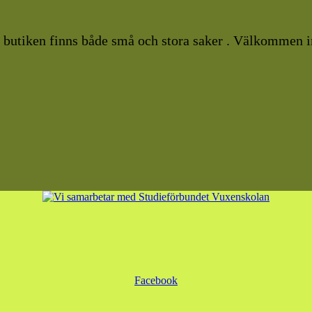
I butiken finns både små och stora saker . Välkommen i
Facebook