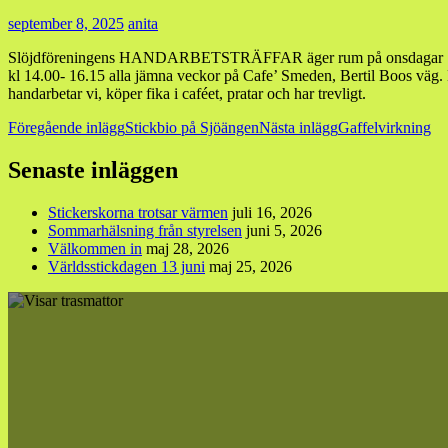
september 8, 2025
anita
Slöjdföreningens HANDARBETSTRÄFFAR äger rum på onsdagar
kl 14.00- 16.15 alla jämna veckor på Cafe’ Smeden, Bertil Boos väg.
handarbetar vi, köper fika i caféet, pratar och har trevligt.
Inläggsnavigering
Föregående inlägg
Stickbio på Sjöängen
Nästa inlägg
Gaffelvirkning
Senaste inläggen
Stickerskorna trotsar värmen
juli 16, 2026
Sommarhälsning från styrelsen
juni 5, 2026
Välkommen in
maj 28, 2026
Världsstickdagen 13 juni
maj 25, 2026