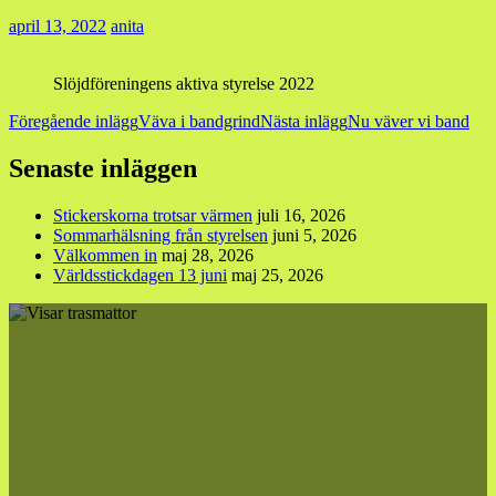
april 13, 2022
anita
Slöjdföreningens aktiva styrelse 2022
Inläggsnavigering
Föregående inlägg
Väva i bandgrind
Nästa inlägg
Nu väver vi band
Senaste inläggen
Stickerskorna trotsar värmen
juli 16, 2026
Sommarhälsning från styrelsen
juni 5, 2026
Välkommen in
maj 28, 2026
Världsstickdagen 13 juni
maj 25, 2026