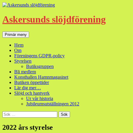
Hoppa
till
innehåll
Askersunds slöjdförening
Sök
Primär meny
Hem
Om
Föreningens GDPR-policy
Styrelsen
Butiksgruppen
Bli medlem
Konsthallen Hamnmagasinet
Butiken öppettider
Lär dig mer…
Slöjd och hantverk
Ur vår historia
Jubileumsutställningen 2012
Sök
efter:
2022 års styrelse