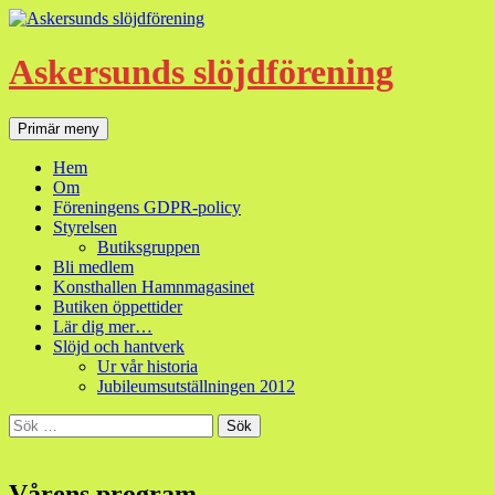
Hoppa
till
innehåll
Askersunds slöjdförening
Sök
Primär meny
Hem
Om
Föreningens GDPR-policy
Styrelsen
Butiksgruppen
Bli medlem
Konsthallen Hamnmagasinet
Butiken öppettider
Lär dig mer…
Slöjd och hantverk
Ur vår historia
Jubileumsutställningen 2012
Sök
efter:
Vårens program