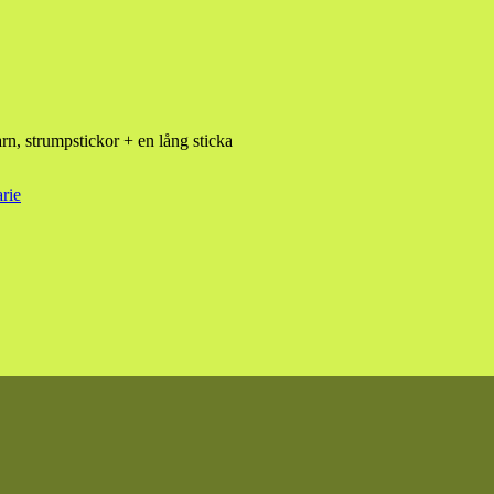
rn, strumpstickor + en lång sticka
rie