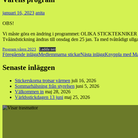
januari 16, 2023
anita
OBS!
Vi måste göra en ändring i programmet: OLIKA STICKTEKNIKER
Tvåändstickning ändras till onsdag den 25 jan. Ta med tvåtrådigt ullga
Program våren 2023
Ladda ner
Inläggsnavigering
Föregående inlägg
Medlemmarna stickar
Nästa inlägg
Knyppla med Ma
Senaste inläggen
Stickerskorna trotsar värmen
juli 16, 2026
Sommarhälsning från styrelsen
juni 5, 2026
Välkommen in
maj 28, 2026
Världsstickdagen 13 juni
maj 25, 2026